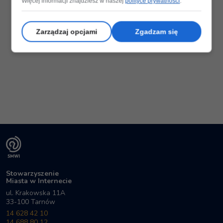
Więcej informacji znajdziesz w naszej
polityce prywatności
.
Zarządzaj opcjami
Zgadzam się
Stowarzyszenie
Miasta w Internecie
ul. Krakowska 11A
33-100 Tarnów
14 628 42 10
14 688 80 12