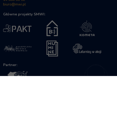
biuro@mwi.pl
Główne projekty SMWI:
PAKT
Cyfrowobezpieczni
Kometa
Małopolska Ścieżka Rozwoju
Humine
Latarnicy w Akcji
Partner:
PW eSkills
Śledź nas na:
profil na YouTube
profil na Facebook
profil na LinkedIn