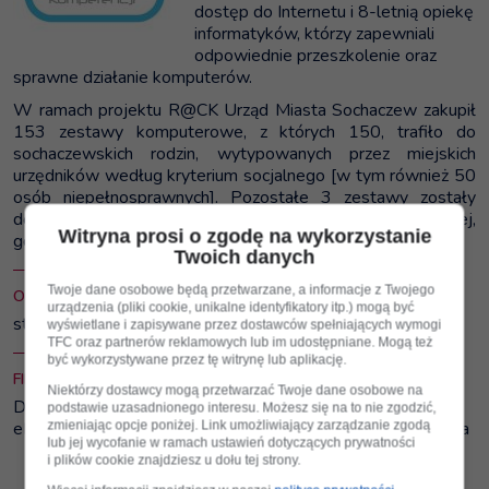
dostęp do Internetu i 8-letnią opiekę
informatyków, którzy zapewniali
odpowiednie przeszkolenie oraz
sprawne działanie komputerów.
W ramach projektu R@CK Urząd Miasta Sochaczew zakupił
153 zestawy komputerowe, z których 150, trafiło do
sochaczewskich rodzin, wytypowanych przez miejskich
urzędników według kryterium socjalnego [w tym również 50
osób niepełnosprawnych]. Pozostałe 3 zestawy zostały
dostarczone do Miejskiego Ośrodka Pomocy Społecznej,
Witryna prosi o zgodę na wykorzystanie
gdzie mogli korzystać z komputerów wszyscy mieszkańcy.
Twoich danych
Twoje dane osobowe będą przetwarzane, a informacje z Twojego
OKRES REALIZACJI
urządzenia (pliki cookie, unikalne identyfikatory itp.) mogą być
styczeń 2011 - grudzień 2013
wyświetlane i zapisywane przez dostawców spełniających wymogi
TFC oraz partnerów reklamowych lub im udostępniane. Mogą też
być wykorzystywane przez tę witrynę lub aplikację.
FINANSOWANIE
Niektórzy dostawcy mogą przetwarzać Twoje dane osobowe na
Działanie 8.3 Przeciwdziałanie wykluczeniu cyfrowemu –
podstawie uzasadnionego interesu. Możesz się na to nie zgodzić,
zmieniając opcje poniżej. Link umożliwiający zarządzanie zgodą
eInclusion Programu Operacyjnego Innowacyjna Gospodarka
lub jej wycofanie w ramach ustawień dotyczących prywatności
i plików cookie znajdziesz u dołu tej strony.