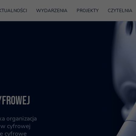
KTUALNOŚCI
WYDARZENIA
PROJEKTY
CZYTELNIA
YFROWEJ
a organizacja
 w cyfrowej
je cyfrowe