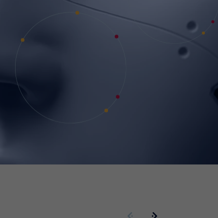
Poprzedni slide
Kolejny slide