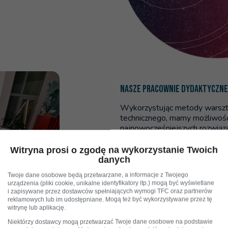
NASZE PRACOWNIE DYDAKTYCZNE
Wykorzystując metody warszta
technicznego, mamy możliwość
najnowocześniejszych rozwiąza
Witryna prosi o zgodę na wykorzystanie Twoich
PRZESTRZEŃ KREACJI, GRYWALIZAC
danych
Wyposażona w gogle i platfor
Twoje dane osobowe będą przetwarzane, a informacje z Twojego
oraz kierownice do symulacji, 
urządzenia (pliki cookie, unikalne identyfikatory itp.) mogą być wyświetlane
i zapisywane przez dostawców spełniających wymogi TFC oraz partnerów
planszowe.
reklamowych lub im udostępniane. Mogą też być wykorzystywane przez tę
witrynę lub aplikację.
Poprzedni slide
Kolejny slide
Niektórzy dostawcy mogą przetwarzać Twoje dane osobowe na podstawie