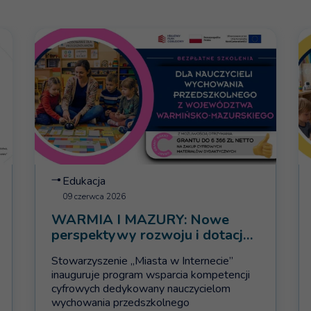
isje badawcze STEAM”
Więcej na temat: WARMIA I MAZURY: Nowe perspektywy 
Wi
Edukacja
09 czerwca 2026
WARMIA I MAZURY: Nowe
perspektywy rozwoju i dotacje
dla przedszkoli
Stowarzyszenie „Miasta w Internecie”
inauguruje program wsparcia kompetencji
cyfrowych dedykowany nauczycielom
wychowania przedszkolnego