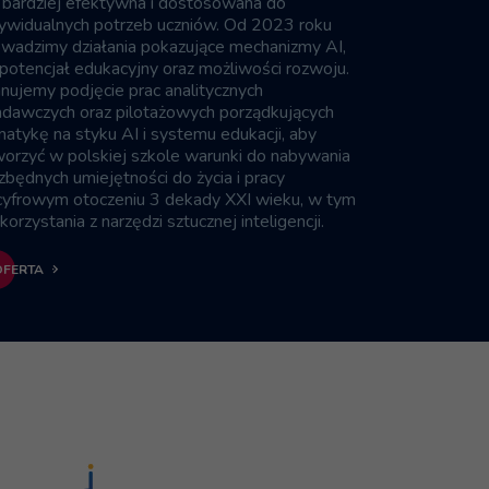
 bardziej efektywna i dostosowana do
dywidualnych potrzeb uczniów. Od 2023 roku
owadzimy działania pokazujące mechanizmy AI,
 potencjał edukacyjny oraz możliwości rozwoju.
nujemy podjęcie prac analitycznych
adawczych oraz pilotażowych porządkujących
atykę na styku AI i systemu edukacji, aby
orzyć w polskiej szkole warunki do nabywania
zbędnych umiejętności do życia i pracy
cyfrowym otoczeniu 3 dekady XXI wieku, w tym
korzystania z narzędzi sztucznej inteligencji.
OFERTA