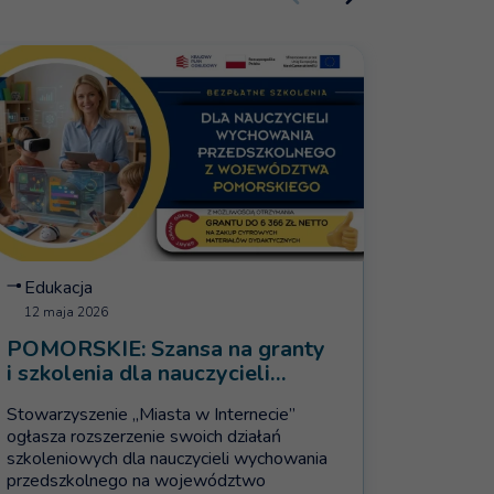
rozwoju i dotacje dla przedszkoli
ęcej na temat: POMORSKIE: Szansa na granty i szkolenia dla na
Więcej na t
Edukacja
Eduka
12 maja 2026
24 marc
POMORSKIE: Szansa na granty
Od pom
i szkolenia dla nauczycieli
Edu4F
wychowania przedszkolnego
Stowarzyszenie „Miasta w Internecie”
Masz gło
ogłasza rozszerzenie swoich działań
się nowy
szkoleniowych dla nauczycieli wychowania
o własny
przedszkolnego na województwo
Edu4FUT