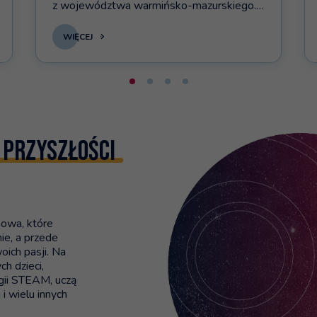
z województwa warmińsko-mazurskiego.
Po zebraniu bogatych doświadczeń
w regionach małopolskim i świętokrzyskim,
WIĘCEJ
a w ostatnim miesiącu rownież
w pomorskim, nadszedł czas na
wzmocnienie potencjału technologicznego
placówek na Warmii i Mazurach.
 przyszłości
nowa, które
nie, a przede
oich pasji. Na
ch dzieci,
ogii STEAM, uczą
i wielu innych