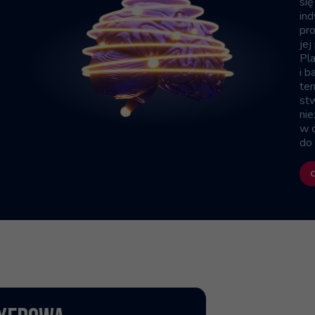
się
in
pr
jej
Pla
i b
tem
stw
nie
w 
do 