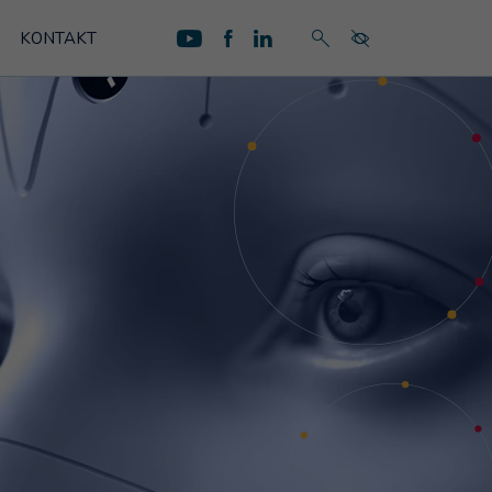
KONTAKT
profil na YouTube
profil na Facebook
profil na LinkedIn
wyszukaj na stronie
menu dostępnośc