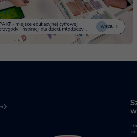
PAKT - miejsce edukacyjnej cyfrowej
WIĘCEJ
przygody i inspiracji dla dzieci, młodzieży
oraz osób dorosłych.
S
w
Dzi
zre