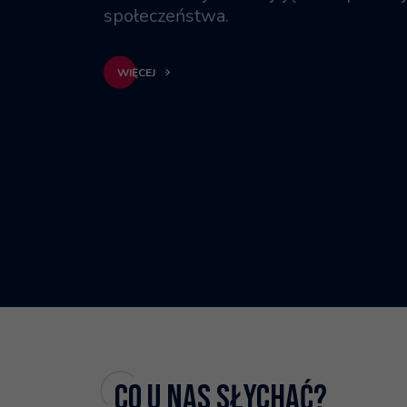
społeczeństwa.
WIĘCEJ
Co u nas słychać?