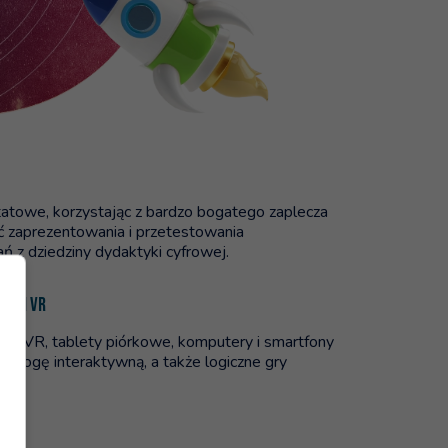
towe, korzystając z bardzo bogatego zaplecza
 zaprezentowania i przetestowania
ń z dziedziny dydaktyki cyfrowej.
JI I VR
my VR, tablety piórkowe, komputery i smartfony
podłogę interaktywną, a także logiczne gry