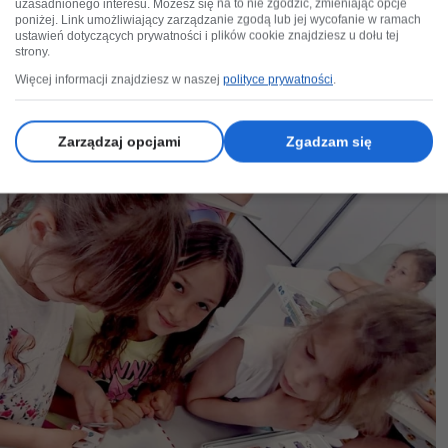
uzasadnionego interesu. Możesz się na to nie zgodzić, zmieniając opcje
poniżej. Link umożliwiający zarządzanie zgodą lub jej wycofanie w ramach
ustawień dotyczących prywatności i plików cookie znajdziesz u dołu tej
strony.
Więcej informacji znajdziesz w naszej
polityce prywatności
.
Zarządzaj opcjami
Zgadzam się