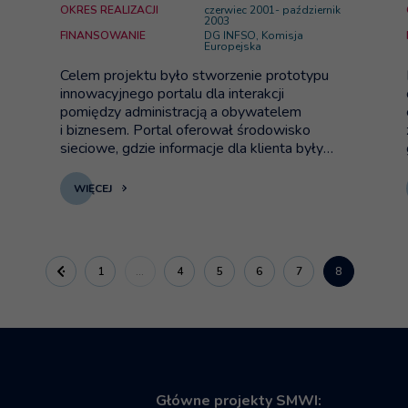
OKRES REALIZACJI
czerwiec 2001- październik
2003
FINANSOWANIE
DG INFSO, Komisja
Europejska
Celem projektu było stworzenie prototypu
innowacyjnego portalu dla interakcji
pomiędzy administracją a obywatelem
i biznesem. Portal oferował środowisko
sieciowe, gdzie informacje dla klienta były
organizowane i przechowywane w sposób
dający całościowy wgląd do informacji, które
WIĘCEJ
ich interesują i są dla nich ważne.
1
…
4
5
6
7
8
poprzednia
Główne projekty SMWI: