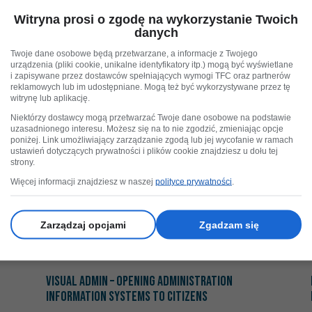
Services
Witryna prosi o zgodę na wykorzystanie Twoich
OKRES REALIZACJI
sierpień 2002 - wrzesień
danych
2003
FINANSOWANIE
DG INFSO, Komisja
Europejska
Twoje dane osobowe będą przetwarzane, a informacje z Twojego
urządzenia (pliki cookie, unikalne identyfikatory itp.) mogą być wyświetlane
Głównym celem projektu było stworzenie
i zapisywane przez dostawców spełniających wymogi TFC oraz partnerów
organizacji o europejskim zasięgu –
reklamowych lub im udostępniane. Mogą też być wykorzystywane przez tę
witrynę lub aplikację.
stowarzyszenia, działającej na styku inicjatyw
eGovernment, która stymuluje wykorzystanie
Niektórzy dostawcy mogą przetwarzać Twoje dane osobowe na podstawie
Internetu i technologii komunikacji oraz
uzasadnionego interesu. Możesz się na to nie zgodzić, zmieniając opcje
poniżej. Link umożliwiający zarządzanie zgodą lub jej wycofanie w ramach
informacji w tej dziedzinie.
ustawień dotyczących prywatności i plików cookie znajdziesz u dołu tej
WIĘCEJ
strony.
Więcej informacji znajdziesz w naszej
polityce prywatności
.
 Poland
Więcej na temat: Visual Admin – Opening Administration 
Wi
Zarządzaj opcjami
Zgadzam się
Visual Admin – Opening Administration
Information Systems to Citizens