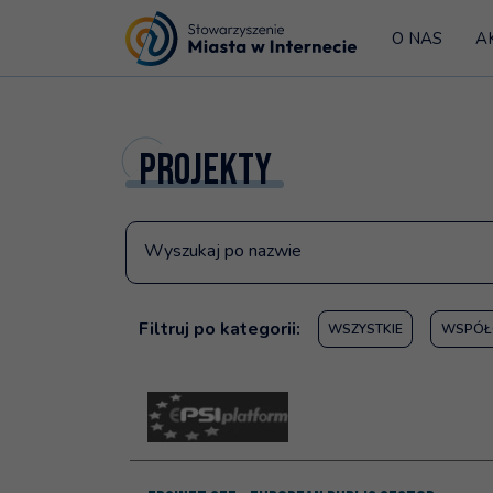
O NAS
A
Strona główna
Projekty
Wyszukaj po nazwie
Filtruj po kategorii:
WSZYSTKIE
WSPÓŁ
Lista wpisów
Więcej na temat: EPSINET CEE - European Publ