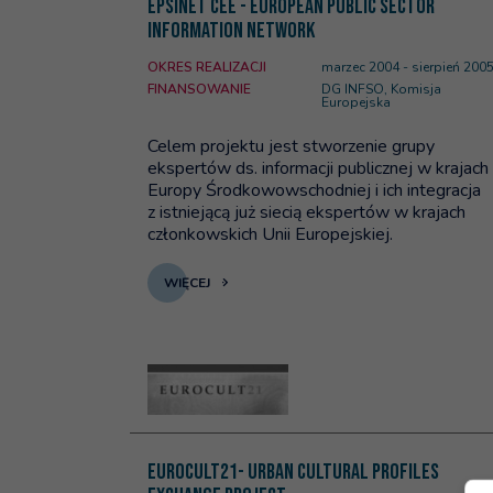
EPSINET CEE - European Public Sector
Information Network
OKRES REALIZACJI
marzec 2004 - sierpień 200
FINANSOWANIE
DG INFSO, Komisja
Europejska
Celem projektu jest stworzenie grupy
ekspertów ds. informacji publicznej w krajach
Europy Środkowowschodniej i ich integracja
z istniejącą już siecią ekspertów w krajach
członkowskich Unii Europejskiej.
WIĘCEJ
Więcej na temat: Eurocult21- Urban Cultural Pr
Eurocult21- Urban Cultural Profiles