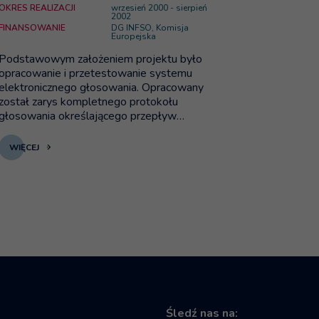
OKRES REALIZACJI
wrzesień 2000 - sierpień
2002
FINANSOWANIE
DG INFSO, Komisja
Europejska
Podstawowym założeniem projektu było
opracowanie i przetestowanie systemu
elektronicznego głosowania. Opracowany
został zarys kompletnego protokołu
głosowania określającego przepływ
informacji i rozwiązania w sferze
bezpieczeństwa, ze szczególnym
WIĘCEJ
uwzględnieniem zasad kryptografii
używanych do zapewnienia tajności
głosowania. Zadania obejmowały prace nad
stworzeniem sieci odpowiadającej
potrzebom elektronicznego głosowania,
stworzeniem zbioru baz danych i serwerów
dla wsparcia elektronicznego głosowania
oraz opracowaniem bezpiecznego miejsca do
głosowania, razem z tzw. smart card,
wykorzystującą zdobycze biometryki.
Śledź nas na: