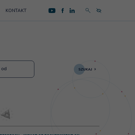
KONTAKT
profil na YouTube
profil na Facebook
profil na LinkedIn
wyszukaj na stronie
menu dostępnośc
 od
SZUKAJ
macy in eGovernment
ęcej na temat: TERREGOV - Impact of eGovernment on Territori