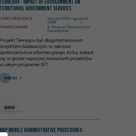
TERREGOV - Impact of eGovernment on
Territorial Government Services
OKRES REALIZACJI
styczeń 2004 – grudzień
2008
FINANSOWANIE
6. Program Ramowy Unii
Europejskiej
Projekt Terregov był długoterminowym
projektem badawczym w zakresie
społeczeństwa informacyjnego, który znalazł
się w gronie najwyżej ocenionych projektów
w całym programie IST.
WIĘCEJ
 Services
ęcej na temat: MAP Mobile Administrative Procedures
MAP Mobile Administrative Procedures