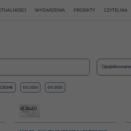
KTUALNOŚCI
WYDARZENIA
PROJEKTY
CZYTELNIA
Opublikowane
CZESNE
DO 2020
DO 2010
ic Sector Information Network
Więcej na temat: QUALEG - Quality of Service & Legiti
Wi