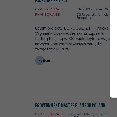
Exchange Project
OKRES REALIZACJI
luty 2003 - marzec 2005
FINANSOWANIE
DG Research, Komisja
Europejska
Celem projektu EUROCULT21 - Projekt
Wymiany Doświadczeń w Zarządzaniu
Kulturą Miejską w XXI wieku było rozwijanie
nowych, zoptymalizowanych narzędzi
zarządzania kulturą.
WIĘCEJ
Więcej na temat: eGovernment Master Plan for
eGovernment Master Plan for Poland
OKRES REALIZACJI
styczeń 2002 - grudzień