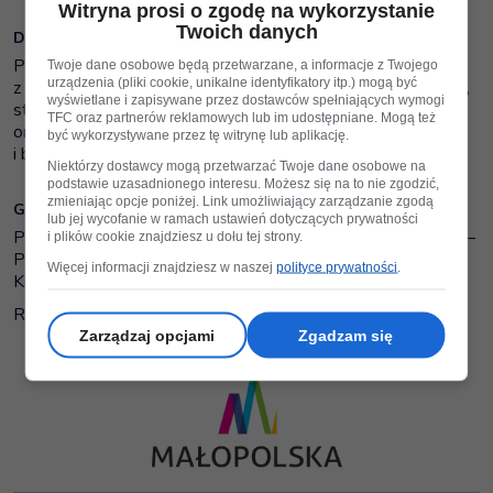
Witryna prosi o zgodę na wykorzystanie
Twoich danych
Dla kogo?
Projekt skierowany jest do osób pełnoletnich (18+)
Twoje dane osobowe będą przetwarzane, a informacje z Twojego
urządzenia (pliki cookie, unikalne identyfikatory itp.) mogą być
z województwa małopolskiego — w szczególności uczniów,
wyświetlane i zapisywane przez dostawców spełniających wymogi
studentów, freelancerów, początkujących przedsiębiorców
TFC oraz partnerów reklamowych lub im udostępniane. Mogą też
oraz wszystkich zainteresowanych nowymi technologiami
być wykorzystywane przez tę witrynę lub aplikację.
i branżami kreatywnymi.
Niektórzy dostawcy mogą przetwarzać Twoje dane osobowe na
podstawie uzasadnionego interesu. Możesz się na to nie zgodzić,
zmieniając opcje poniżej. Link umożliwiający zarządzanie zgodą
Gdzie i kiedy?
lub jej wycofanie w ramach ustawień dotyczących prywatności
Projekt realizowany jest w nowoczesnej przestrzeni fablab –
i plików cookie znajdziesz u dołu tej strony.
Pracowni Edukacyjnej SMWI w Tarnowie przy ul.
Więcej informacji znajdziesz w naszej
polityce prywatności
.
Krakowskiej 11A (II piętro).
Realizacja:
kwiecień – grudzień 2026 r.
Zarządzaj opcjami
Zgadzam się