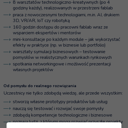
8 warsztatów technologiczno-kreatywnych (po 4
godziny każdy), realizowanych w przestrzeni fablab
praca z nowoczesnymi technologiami, m.in. AI, drukiem
3D, VR/AR, IoT czy robotyką
160 godzin dostępu do pracowni fablab wraz ze
wsparciem ekspertów i mentorów
mini-konsultacje po każdym module – jak wykorzystać
efekty w praktyce (np. w biznesie lub portfolio)
warsztaty symulacji biznesowych – testowanie
pomysłów w realistycznych warunkach rynkowych
spotkania networkingowe i możliwość prezentacji
własnych projektów
Od pomysłu do realnego rozwiązania
Uczestnicy nie tylko zdobędą wiedzę, ale przede wszystkim:
stworzą własne prototypy produktów lub usług
nauczą się testować i rozwijać swoje pomysły
zdobędą kompetencje technologiczne i biznesowe
poznają ludzi, z którymi mogą rozwijać przyszłe projekty