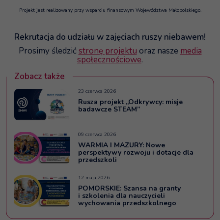
Projekt jest realizowany przy wsparciu finansowym Województwa Małopolskiego.
Rekrutacja do udziału w zajęciach ruszy niebawem!
Prosimy śledzić
stronę projektu
oraz nasze
media
społecznościowe
.
Zobacz także
więcej na temat: Rusza projekt „Odkrywcy: misje badawcz
23 czerwca 2026
Rusza projekt „Odkrywcy: misje
badawcze STEAM”
więcej na temat: WARMIA I MAZURY: Nowe perspektywy rozw
09 czerwca 2026
WARMIA I MAZURY: Nowe
perspektywy rozwoju i dotacje dla
przedszkoli
więcej na temat: POMORSKIE: Szansa na granty i szkolenia 
12 maja 2026
POMORSKIE: Szansa na granty
i szkolenia dla nauczycieli
wychowania przedszkolnego