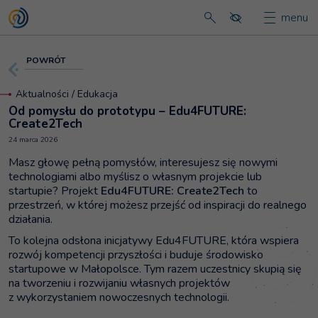
menu
Strona główna
wyszukaj na stronie
DO KATEGORII AKTUALNOŚCI
POWRÓT
Aktualności / Edukacja
Od pomysłu do prototypu – Edu4FUTURE:
Create2Tech
24 marca 2026
Masz głowę pełną pomysłów, interesujesz się nowymi
technologiami albo myślisz o własnym projekcie lub
startupie? Projekt
Edu4FUTURE: Create2Tech
to
przestrzeń, w której możesz przejść od inspiracji do realnego
działania.
To kolejna odsłona inicjatywy Edu4FUTURE, która wspiera
rozwój kompetencji przyszłości i buduje środowisko
startupowe w Małopolsce. Tym razem uczestnicy skupią się
na tworzeniu i rozwijaniu własnych projektów
z wykorzystaniem nowoczesnych technologii.